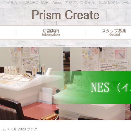
イルならTOKORO HAIR、Areem アジアンスタイル、NES レインボー
ー
店舗案内
スタッフ募集
Information
Recruit
ーム
>
8月 2023 ブログ