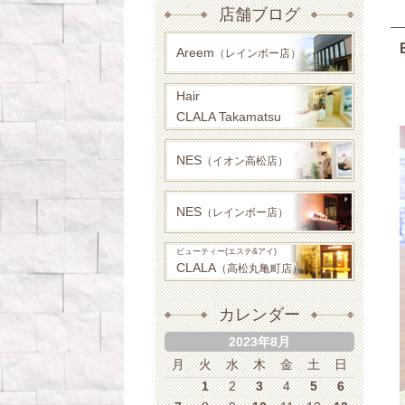
店舗ブログ
Areem
（レインボー店）
Hair
CLALA Takamatsu
NES
（イオン高松店）
NES
（レインボー店）
ビューティー(エステ&アイ)
CLALA
（高松丸亀町店）
カレンダー
2023年8月
月
火
水
木
金
土
日
1
2
3
4
5
6