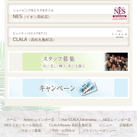
シェービング&エステ&ネイル
NES
（イオン高松店）
ビューティー(エステ&アイ)
CLALA
（高松丸亀町店）
ホーム
Areem レインボー店
Hair CLALA Takamatsu
NES レインボー店
NES イオンモール高松店
CLALA Beauty 高松丸亀町店
メニュー
店舗案内
スタッフ募集
ご予約・お問合せ
プライバシーポリシー