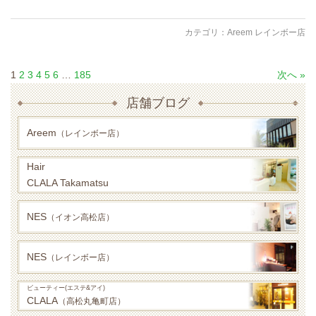
カテゴリ：
Areem レインボー店
1
2
3
4
5
6
…
185
次へ »
店舗ブログ
Areem
（レインボー店）
Hair
CLALA Takamatsu
NES
（イオン高松店）
NES
（レインボー店）
ビューティー(エステ&アイ)
CLALA
（高松丸亀町店）