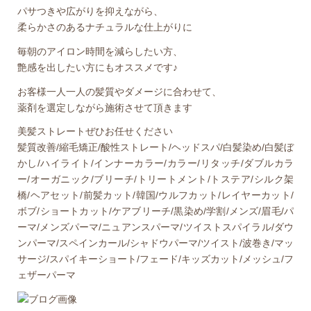
パサつきや広がりを抑えながら、
柔らかさのあるナチュラルな仕上がりに
毎朝のアイロン時間を減らしたい方、
艶感を出したい方にもオススメです♪
お客様一人一人の髪質やダメージに合わせて、
薬剤を選定しながら施術させて頂きます
美髪ストレートぜひお任せください
髪質改善/縮毛矯正/酸性ストレート/ヘッドスパ/白髪染め/白髪ぼ
かし/ハイライト/インナーカラー/カラー/リタッチ/ダブルカラ
ー/オーガニック/ブリーチ/トリートメント/トステア/シルク架
橋/ヘアセット/前髪カット/韓国/ウルフカット/レイヤーカット/
ボブ/ショートカット/ケアブリーチ/黒染め/学割/メンズ/眉毛/パ
ーマ/メンズパーマ/ニュアンスパーマ/ツイストスパイラル/ダウ
ンパーマ/スペインカール/シャドウパーマ/ツイスト/波巻き/マッ
サージ/スパイキーショート/フェード/キッズカット/メッシュ/フ
ェザーパーマ