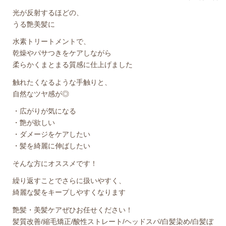
光が反射するほどの、
うる艶美髪に
水素トリートメントで、
乾燥やパサつきをケアしながら
柔らかくまとまる質感に仕上げました
触れたくなるような手触りと、
自然なツヤ感が◎
・広がりが気になる
・艶が欲しい
・ダメージをケアしたい
・髪を綺麗に伸ばしたい
そんな方にオススメです！
繰り返すことでさらに扱いやすく、
綺麗な髪をキープしやすくなります
艶髪・美髪ケアぜひお任せください！
髪質改善/縮毛矯正/酸性ストレート/ヘッドスパ/白髪染め/白髪ぼ