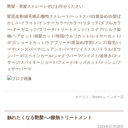
艶髪・美髪ストレートぜひお任せください
髪質改善/縮毛矯正/酸性ストレート/ヘッドスパ/白髪染め/白髪ぼ
かし/ハイライト/インナーカラー/カラー/リタッチ/ダブルカラ
ー/オーガニック/ブリーチ/トリートメント/トステア/シルク架
橋/ヘアセット/前髪カット/韓国/ウルフカット/レイヤーカット/
ボブ/ショートカット/ケアブリーチ/黒染め/学割/メンズ/眉毛/パ
ーマ/メンズパーマ/ニュアンスパーマ/ツイストスパイラル/ダウ
ンパーマ/スペインカール/シャドウパーマ/ツイスト/波巻き/マッ
サージ/スパイキーショート/フェード/キッズカット/メッシュ/フ
ェザーパーマ
カテゴリ：
Areem レインボー店
触れたくなる艶髪へ×酸熱トリートメント
2026年07月28日