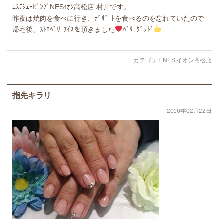
ｴｽﾃｼｪｰﾋﾞﾝｸﾞNESｲｵﾝ高松店 村川です。
昨夜は焼肉を食べに行き、ﾃﾞｻﾞｰﾄを食べるのを忘れていたので
帰宅後、ｽﾄﾛﾍﾞﾘｰｱｲｽを頂きました
ﾍﾞﾘｰｸﾞｯﾄﾞ
カテゴリ：
NES イオン高松店
指先キラリ
2016年02月22日