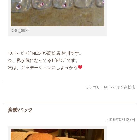
DSC_0932
ｴｽﾃｼｪｰﾋﾞﾝｸﾞNESｲｵﾝ高松店 村川です。
今、私が気になってるﾈｲﾙﾁｯﾌﾟです。
次は、グラデーションにしようかな
カテゴリ：
NES イオン高松店
炭酸パック
2016年02月27日