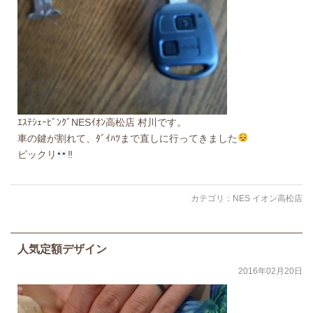
ｴｽﾃｼｪｰﾋﾞﾝｸﾞNESｲｵﾝ高松店 村川です。
車の鍵が割れて、ﾀﾞｲﾊﾂまで直しに行ってきました
ビックリ
‼
カテゴリ：
NES イオン高松店
人気定額デザイン
2016年02月20日