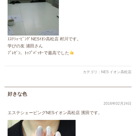
ｴｽﾃｼｪｰﾋﾞﾝｸﾞNESｲｵﾝ高松店 村川です。
学びの友 浦田さん
ﾌﾟﾚｾﾞﾝ、ﾄｯﾌﾟﾊﾞｯﾀｰで最高でした
カテゴリ：
NES イオン高松店
好きな色
2016年02月24日
エステシェービングNESイオン高松店 濱田です。