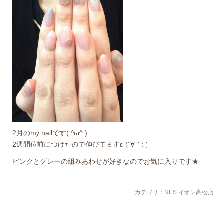
2月のmy nailです( ^ω^ )
2週間位前につけたので伸びてますε-(´∀｀; )
ピンクとグレーの組みあわせが好きなのでお気に入りです★
カテゴリ：
NES イオン高松店