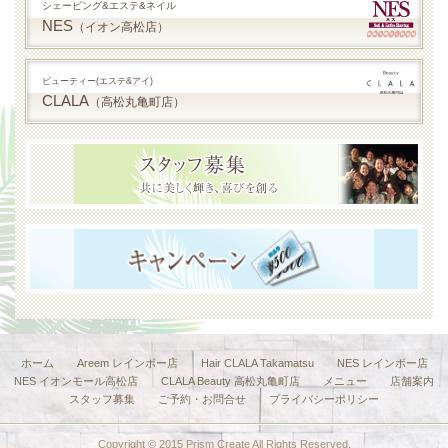
シェービング&エステ&ネイル
NES
（イオン高松店）
ビューティー(エステ&アイ)
CLALA
（高松丸亀町店）
ホーム
Areem レインボー店
Hair CLALA Takamatsu
NES レインボー店
NES イオンモール高松店
CLALA Beauty 高松丸亀町店
メニュー
店舗案内
スタッフ募集
ご予約・お問合せ
プライバシーポリシー
Copyright © 2015 Prism Create All Rights Reserved.