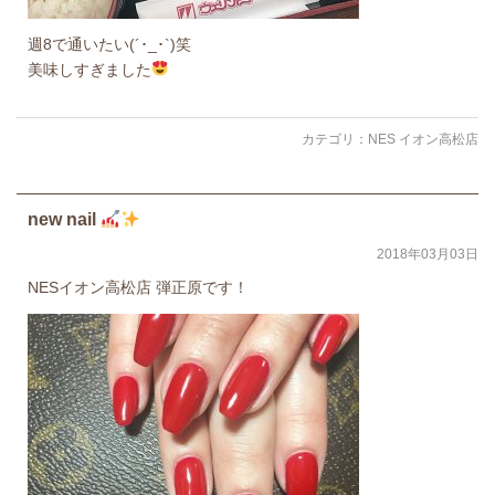
週8で通いたい(´･_･`)笑
美味しすぎました
カテゴリ：
NES イオン高松店
new nail
2018年03月03日
NESイオン高松店 弾正原です！