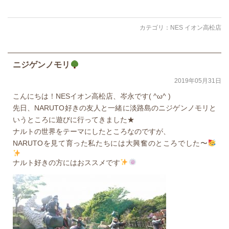
カテゴリ：
NES イオン高松店
ニジゲンノモリ
2019年05月31日
こんにちは！NESイオン高松店、岑永です( ^ω^ )
先日、NARUTO好きの友人と一緒に淡路島のニジゲンノモリと
いうところに遊びに行ってきました★
ナルトの世界をテーマにしたところなのですが、
NARUTOを見て育った私たちには大興奮のところでした〜
ナルト好きの方にはおススメです