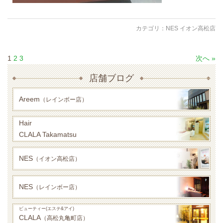
カテゴリ：
NES イオン高松店
1
2
3
次へ »
店舗ブログ
Areem
（レインボー店）
Hair
CLALA Takamatsu
NES
（イオン高松店）
NES
（レインボー店）
ビューティー(エステ&アイ)
CLALA
（高松丸亀町店）