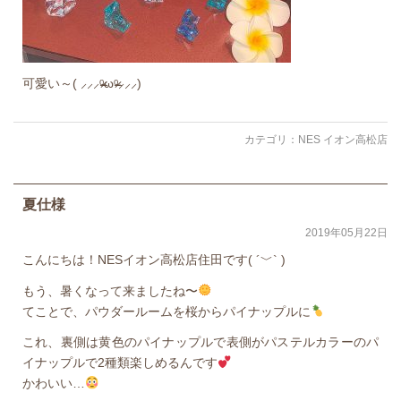
可愛い～( ⸝⸝⸝ᵒ̴̶̷ωᵒ̴̶̷⸝⸝⸝)
カテゴリ：
NES イオン高松店
夏仕様
2019年05月22日
こんにちは！NESイオン高松店住田です( ´﹀` )
もう、暑くなって来ましたね〜
てことで、パウダールームを桜からパイナップルに
これ、裏側は黄色のパイナップルで表側がパステルカラーのパ
イナップルで2種類楽しめるんです
かわいい…