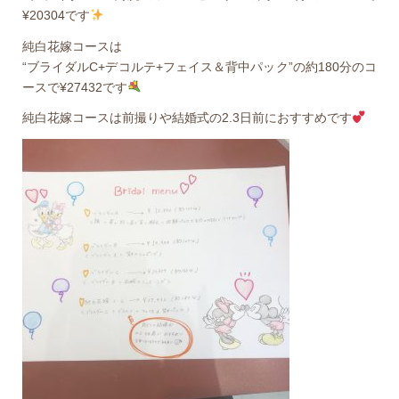
¥20304です
純白花嫁コースは
“ブライダルC+デコルテ+フェイス＆背中パック”の約180分のコ
ースで¥27432です
純白花嫁コースは前撮りや結婚式の2.3日前におすすめです