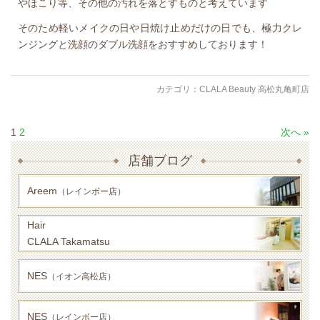
やほこり等、その他の汚れを落とすものと考えています
そのため軽いメイクの日や日焼け止めだけの日でも、極力クレ
ンジングと洗顔のダブル洗顔をおすすめしております！
カテゴリ：
CLALA Beauty 高松丸亀町店
1
2
次へ »
店舗ブログ
Areem
（レインボー店）
Hair
CLALA Takamatsu
NES
（イオン高松店）
NES
（レインボー店）