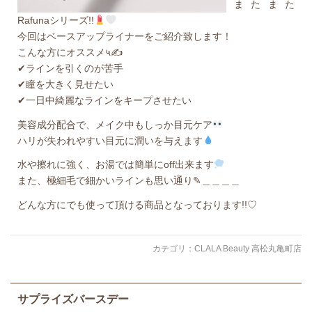
またまた
Rafunaシリーズ!!
今回はベースアップライナーをご紹介致します！
こんな方にオススメ५✍
✔︎ラインを引くのが苦手
✔︎︎︎︎瞳を大きく見せたい
✔︎︎︎︎一日中綺麗なラインをキープさせたい
美容成分配合で、メイク中もしっか目元ケア
ハリが失われやすい目元に潤いを与えます‪
水や擦れに強く、お湯では簡単にoff出来ます‪
また、極細毛で細かいラインも思い通り✎︎＿＿＿＿
どんな方にでも使って頂ける商品となっております!!♡
カテゴリ：
CLALA Beauty 高松丸亀町店
サプライズバースデー