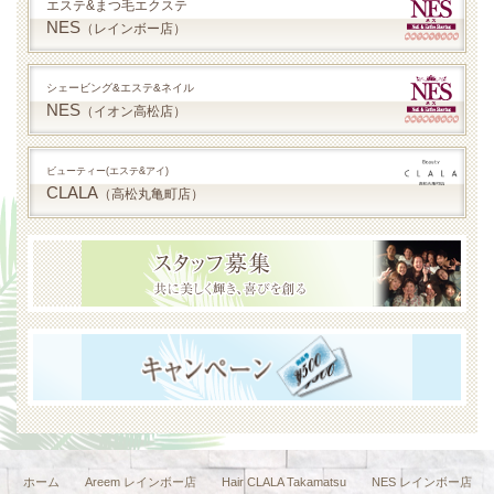
エステ&まつ毛エクステ
NES
（レインボー店）
シェービング&エステ&ネイル
NES
（イオン高松店）
ビューティー(エステ&アイ)
CLALA
（高松丸亀町店）
ホーム
Areem レインボー店
Hair CLALA Takamatsu
NES レインボー店