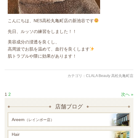
こんにちは、NES高松丸亀町店の新池谷です
先日、ルッソの練習をしました！！
美容成分の浸透を良くし、
高周波でお肌を温めて、血行を良くします
肌トラブルや隈に効果があります！
カテゴリ：
CLALA Beauty 高松丸亀町店
1
2
次へ »
店舗ブログ
Areem
（レインボー店）
Hair