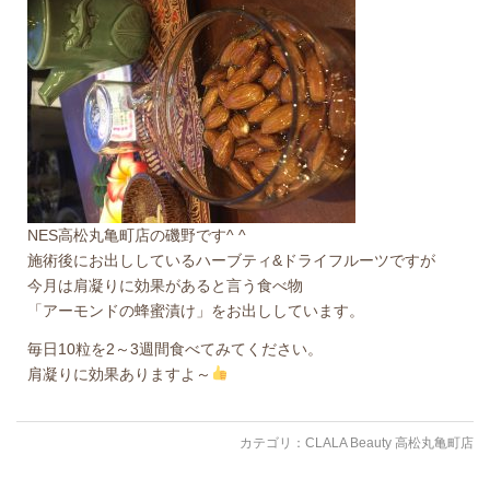
NES高松丸亀町店の磯野です^ ^
施術後にお出ししているハーブティ&ドライフルーツですが
今月は肩凝りに効果があると言う食べ物
「アーモンドの蜂蜜漬け」をお出ししています。
毎日10粒を2～3週間食べてみてください。
肩凝りに効果ありますよ～
カテゴリ：
CLALA Beauty 高松丸亀町店