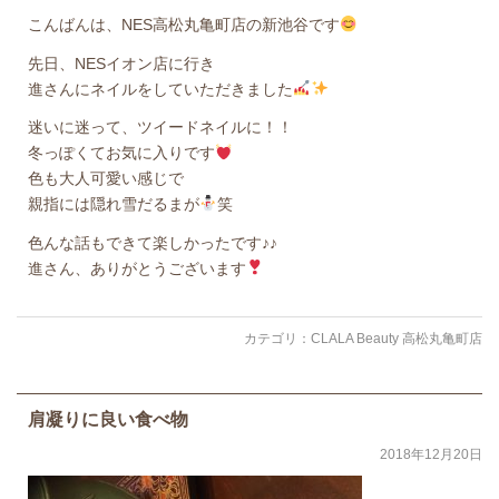
こんばんは、NES高松丸亀町店の新池谷です
先日、NESイオン店に行き
進さんにネイルをしていただきました
迷いに迷って、ツイードネイルに！！
冬っぽくてお気に入りです
色も大人可愛い感じで
親指には隠れ雪だるまが
笑
色んな話もできて楽しかったです♪♪
進さん、ありがとうございます
カテゴリ：
CLALA Beauty 高松丸亀町店
肩凝りに良い食べ物
2018年12月20日