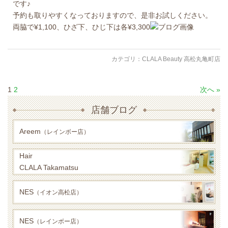
です♪
予約も取りやすくなっておりますので、是非お試しください。
両脇で¥1,100、ひざ下、ひじ下は各¥3,300
カテゴリ：
CLALA Beauty 高松丸亀町店
1
2
次へ »
店舗ブログ
Areem
（レインボー店）
Hair
CLALA Takamatsu
NES
（イオン高松店）
NES
（レインボー店）