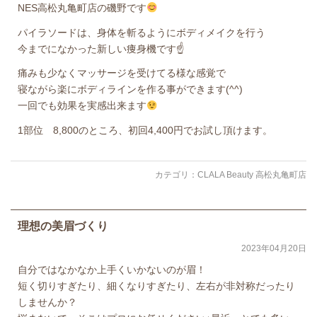
NES高松丸亀町店の磯野です
パイラソードは、身体を斬るようにボディメイクを行う
今までになかった新しい痩身機です☝️
痛みも少なくマッサージを受けてる様な感覚で
寝ながら楽にボディラインを作る事ができます(^^)
一回でも効果を実感出来ます
1部位 8,800のところ、初回4,400円でお試し頂けます。
カテゴリ：
CLALA Beauty 高松丸亀町店
理想の美眉づくり
2023年04月20日
自分ではなかなか上手くいかないのが眉！
短く切りすぎたり、細くなりすぎたり、左右が非対称だったり
しませんか？