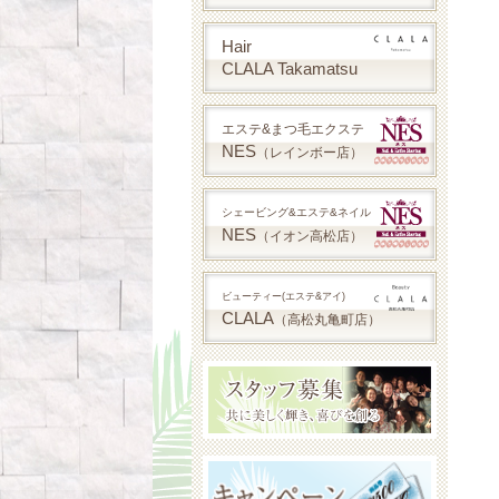
Hair
CLALA Takamatsu
エステ&まつ毛エクステ
NES
（レインボー店）
シェービング&エステ&ネイル
NES
（イオン高松店）
ビューティー(エステ&アイ)
CLALA
（高松丸亀町店）