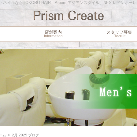
イルならTOKORO HAIR、Areem アジアンスタイル、NES レインボー
ー
店舗案内
スタッフ募集
Information
Recruit
ーム
>
2月 2025 ブログ