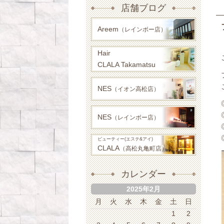
店舗ブログ
Areem
（レインボー店）
Hair
CLALA Takamatsu
NES
（イオン高松店）
NES
（レインボー店）
ビューティー(エステ&アイ)
CLALA
（高松丸亀町店）
カレンダー
2025年2月
月
火
水
木
金
土
日
1
2