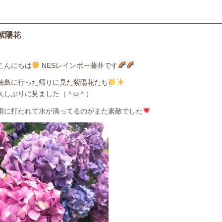
紫陽花
こんにちは
NESレインボー藤井です
徳島に行った帰りに見た紫陽花たち
久しぶりに見ました（＾ω＾）
雨に打たれて水が滴ってるのがまた素敵でした