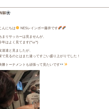
W杯
こんにちは
NESレインボー藤井です
あまりサッカーは見ませんが、
今年はよく見てます(*’ω’*)
友達達と見ましたが、
家で見るのとはまた違ってすごい盛り上がりでした！
決勝トーナメントも頑張って見たいです