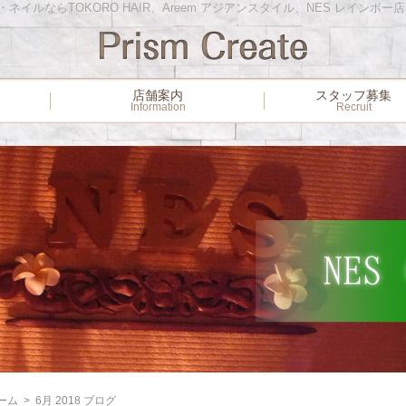
イルならTOKORO HAIR、Areem アジアンスタイル、NES レインボー
ー
店舗案内
スタッフ募集
Information
Recruit
ーム
>
6月 2018 ブログ