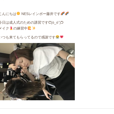
こんにちは
NESレインボー藤井です
今日は成人式のための講習ですᕦ(ò_óˇ)ᕤ
メイク
の練習中
いつも来てもらってるので感謝です