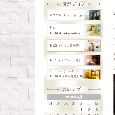
店舗ブログ
Areem
（レインボー店）
Hair
CLALA Takamatsu
NES
（イオン高松店）
NES
（レインボー店）
ビューティー(エステ&アイ)
CLALA
（高松丸亀町店）
カレンダー
2018年6月
月
火
水
木
金
土
日
1
2
3